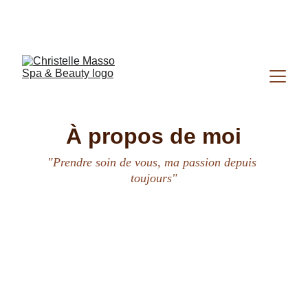
Contactez nous au 
06 84 41 84 59
 ou par 
mail 
christellemassospabeauty@gmail.com
À propos de moi
"Prendre soin de vous, ma passion depuis 
toujours"